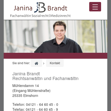
Zum Hauptinhalt springen
Toggle 
Sie sind hier:
Sie sind hier:
>
Kontakt
Janina Brandt
Rechtsanwältin und Fachanwältin
Mühlendamm 14
(Eingang Mühlenstraße)
25335 Elmshorn
Telefon: 04121 - 64 60 45 - 0
Telefax: 04121 - 64 60 45 - 9