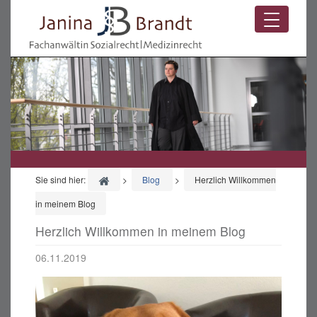
Zum Hauptinhalt springen
Toggle 
Sie sind hier:
Sie sind hier:
>
Blog
>
Herzlich Willkommen
in meinem Blog
Herzlich Willkommen in meinem Blog
06.11.2019